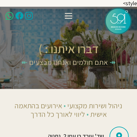
style>
דברו איתנו : )
↠
אתם חולמים ואנחנו מבצעים
↞
ניהול ושירות מקצועי
•
אירועים בהתאמה
אישית
•
ליווי לאורך כל הדרך
שד' עובד בן עמי 2, נתניה