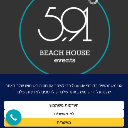
Weddify © עיצוב ובניה סטודיו ליבי מור ©
Powered by
כל הזכויות שמורות ל5.91 אירועים