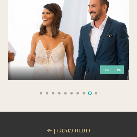
סיפורי זוגות
כתבות מהמגזין ↞