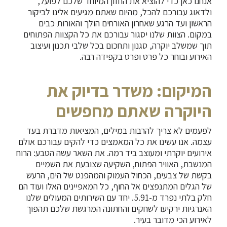
אנחנו כאן כדי להוציא את החזון המיוחד שלכם לפועל,
ולדאוג עבורכם להכל, מהיום שאתם מגיעים אלינו לביקור
הראשון ועד הרגע שאחרון האורחים הולך והאורות כבים
במקום. הצוות שלנו יסגור עבורכם את כל הקצוות הפתוחים
תוך שמשלב יוקרה, סגנון ותחכום בכל שלבי תכנון ועיצוב
האירוע ובוחר כל פרט ופרט בקפידה רבה.
המיקום: משדר בדיוק את
היוקרה שאתם מחפשים
לפעמים לא צריך להרבות במילים, המציאות מדברת בעד
עצמה. אנו עשינו את כל המאמצים כדי להקים עבורכם
אולם
אירועים יוקרתי ומעוצב
ביד רמה. את השאר עשה הטבע: הרוח
המנשבת, האוויר הפתוח, השקיעה שצובעת את השמיים
בקשת של צבעים, הכחול העמוק והמהפנט של הים, הרעש
של הגלים המתנפצים אל החוף, כל המאפיינים האלו ועוד הם
חלק בלתי נפרד מ-5.91. יחד עם השירותים המעולים שלנו
האנרגיות ירקיעו לשחקים והחתונה המרגשת שלכם תהפוך
לאירוע הכי מדובר בעיר.