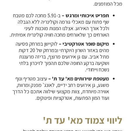
מכל המוזמנים.
תפריט איכותי ומרגש –
ב-5.91 מחכה לכם
מטבח
שף פתוח
עם מאכלי גורמה וקולינריה ללא הגבלה
ולכל אורך האירוע. אצלנו המנות מוכנות לעיני
האורחים כך שלאורחים מחכה חוויה קולינרית אמיתית.
מיקום סופר אטרקטיבי –
לוקיישן במרחק פסיעה
מהים באזור השרון היוקרתי ובמרחק של 20 דקות
מתל אביב. עם גן אירועים מרוצף, בריזה מרעננת
ושקיעה ברקע החופה שלכם תהפוך לזיכרון בלתי
נשכח וייחודי.
מעטפת שירותים מא' עד ת' –
עיצוב מטריף ונוף
משגע, גן אירועים רחב ידיים, לאונג' מפנק ומרווח,
אווירה מיוחדת, צוות מקצועי שילווה אתכם כל הדרך
ועוד המון הפתעות, אטרקציות ופינוקים.
ליווי צמוד מא' עד ת'