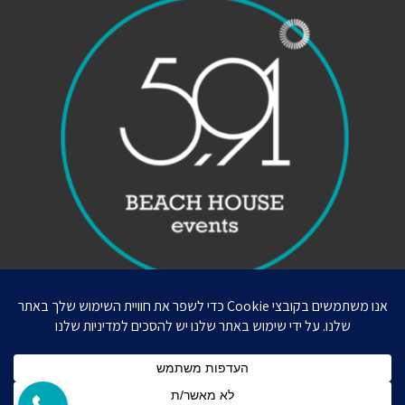
Weddify © עיצוב ובניה סטודיו ליבי מור ©
Powered by
כל הזכויות שמורות ל5.91 אירועים